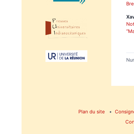
Bre
Xav
Not
“Ma
Nu
Plan du site
Consign
Con