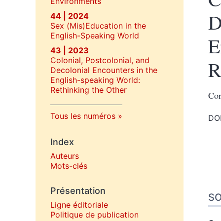
Environments
D
44 | 2024
Sex (Mis)Education in the
English-Speaking World
E
43 | 2023
Colonial, Postcolonial, and
R
Decolonial Encounters in the
English-speaking World:
Rethinking the Other
Cor
Tous les numéros
DOI
Index
Auteurs
Mots-clés
Présentation
S
Ligne éditoriale
Politique de publication