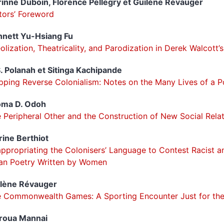
rinne
Duboin
,
Florence
Pellegry
et
Guilène
Révauger
tors’ Foreword
nnett Yu-Hsiang
Fu
olization, Theatricality, and Parodization in Derek Walcott’
S.
Polanah
et
Sitinga
Kachipande
ping Reverse Colonialism: Notes on the Many Lives of a P
oma D.
Odoh
 Peripheral Other and the Construction of New Social Rela
rine
Berthiot
ppropriating the Colonisers’ Language to Contest Racist a
an Poetry Written by Women
ilène
Révauger
 Commonwealth Games: A Sporting Encounter Just for the 
roua
Mannai