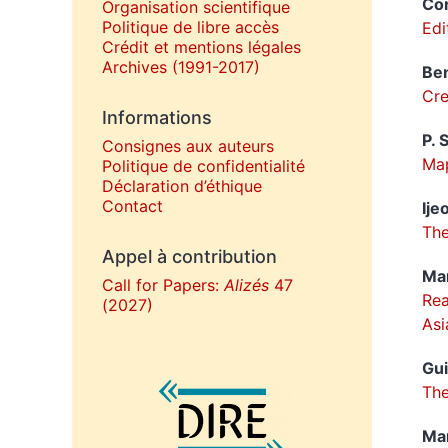
Co
Organisation scientifique
Politique de libre accès
Edi
Crédit et mentions légales
Archives (1991-2017)
Be
Cre
Informations
P. 
Consignes aux auteurs
Map
Politique de confidentialité
Déclaration d’éthique
Contact
Ije
The
Appel à contribution
Ma
Call for Papers:
Alizés
47
Rea
(2027)
Asi
Gu
Affiliations/partenaires
The
Ma