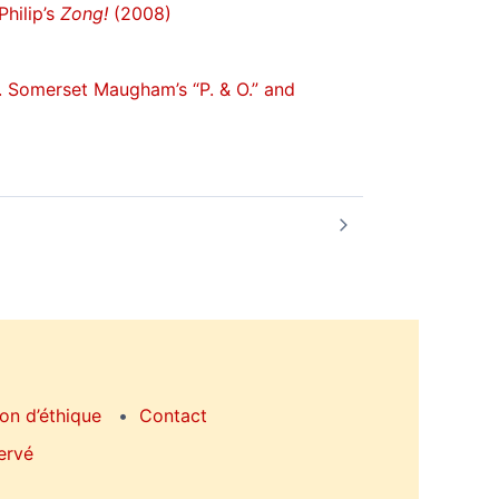
hilip’s
Zong!
(2008)
 Somerset Maugham’s “P. & O.” and
on d’éthique
Contact
ervé