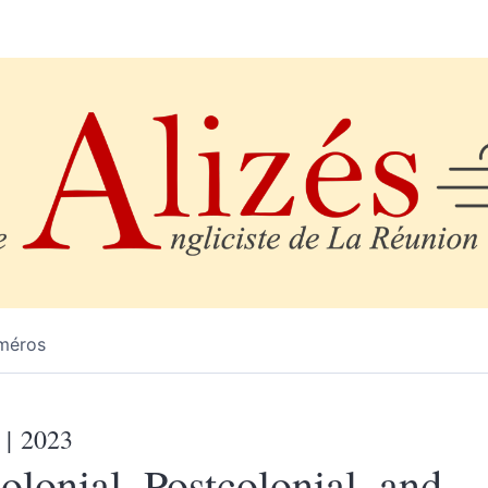
méros
| 2023
olonial, Postcolonial, and