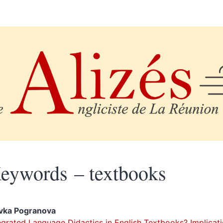
eywords – textbooks
avka
Pogranova
egrated Language Didactics in English Textbooks
? Implicat