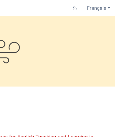
Français
ions for English Teaching and Learning in