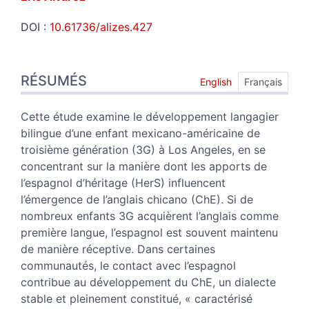
DOI :
10.61736/alizes.427
Résumés
RÉSUMÉS
Index
English
Français
Plan
Texte
Cette étude examine le développement langagier
Bibliographie
bilingue d’une enfant mexicano-américaine de
Notes
troisième génération (3G) à Los Angeles, en se
Illustrations
concentrant sur la manière dont les apports de
Citer cet article
l’espagnol d’héritage (HerS) influencent
Auteur
l’émergence de l’anglais chicano (ChE). Si de
nombreux enfants 3G acquièrent l’anglais comme
première langue, l’espagnol est souvent maintenu
de manière réceptive. Dans certaines
communautés, le contact avec l’espagnol
contribue au développement du ChE, un dialecte
stable et pleinement constitué, « caractérisé